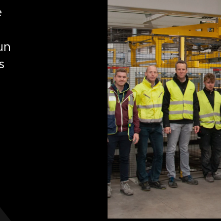
e
un
s