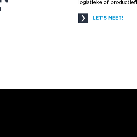
logistieke of productie
?
LET'S MEET!