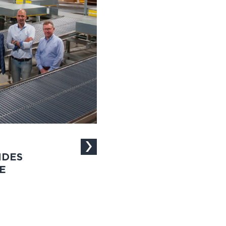
NDES
E