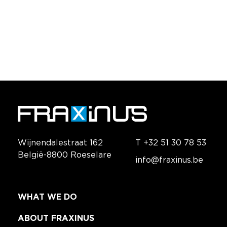
AUTOMATISATIE VAN COATING- EN
FREESPROCES VAN VINYL SLABS
Wijnendalestraat 162
T +32 51 30 78 53
België-8800 Roeselare
info@fraxinus.be
WHAT WE DO
ABOUT FRAXINUS